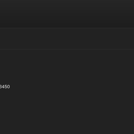
e Soup • Grill & More
 3450