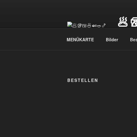
Zum
Inhalt
🥟
springen
A La Car
MENÜKARTE
Bilder
Bes
BESTELLEN