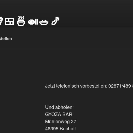
🍱🍜🍛🥗🍤
te Restaurant GYOZABAR Dumpling • Sushi • Rice Bowl • Noodl
tellen
Jetzt telefonisch vorbestellen: 02871/489
Und abholen:
GYOZA BAR
Mühlenweg 27
46395 Bocholt